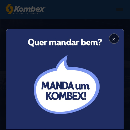
×
CADASTRO PARA
USO DA API
Preencha os dados da sua empresa. Após análise interna,
nossa equipe entra em contato com as credenciais e