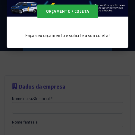
próximos passos.
ORÇAMENTO / COLETA
Faça seu orçamento e solicite a sua coleta!
Home
API Kombex
Cadastro
Dados da empresa
Nome ou razão social *
Nome fantasia