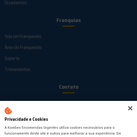
Orçamentos
Franquias
Seja um Franqueado
Área do Franqueado
Suporte
Treinamentos
Contato
(44) 99900-2213
Privacidade e Cookies
contato@kombex.com.br
A Kombex Encomendas Urgentes utiliza cookies necessários para o
funcionamento deste site e outros para melhorar a sua experiência. Em